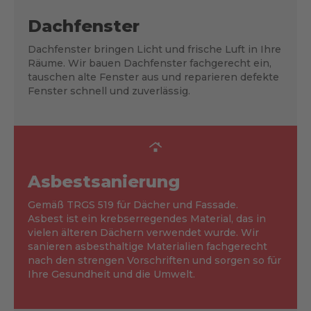
Dachfenster
Dachfenster bringen Licht und frische Luft in Ihre
Räume. Wir bauen Dachfenster fachgerecht ein,
tauschen alte Fenster aus und reparieren defekte
Fenster schnell und zuverlässig.
Asbestsanierung
Gemäß TRGS 519 für Dächer und Fassade.
Asbest ist ein krebserregendes Material, das in
vielen älteren Dächern verwendet wurde. Wir
sanieren asbesthaltige Materialien fachgerecht
nach den strengen Vorschriften und sorgen so für
Ihre Gesundheit und die Umwelt.